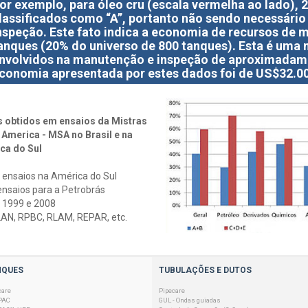
or exemplo, para óleo cru (escala vermelha ao lado),
lassificados como “A”, portanto não sendo necessário 
nspeção. Este fato indica a economia de recursos de
anques (20% do universo de 800 tanques). Esta é uma 
nvolvidos na manutenção e inspeção de aproximadame
conomia apresentada por estes dados foi de US$32.00
 obtidos em ensaios da Mistras
 America - MSA no Brasil e na
ca do Sul
 ensaios na América do Sul
ensaios para a Petrobrás
 1999 e 2008
LAN, RPBC, RLAM, REPAR, etc.
NQUES
TUBULAÇÕES E DUTOS
care
Pipecare
PAC
GUL - Ondas guiadas