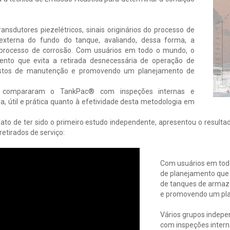
ansdutores piezelétricos, sinais originários do processo de
externa do fundo do tanque, avaliando, dessa forma, a
 processo de corrosão. Com usuários em todo o mundo, o
to que evita a retirada desnecessária de operação de
ustos de manutenção e promovendo um planejamento de
o compararam o TankPac® com inspeções internas e
a, útil e prática quanto à efetividade desta metodologia em
fato de ter sido o primeiro estudo independente, apresentou o resul
etirados de serviço:
Com usuários em tod
de planejamento que 
de tanques de armaz
e promovendo um pla
Vários grupos indep
com inspeções intern