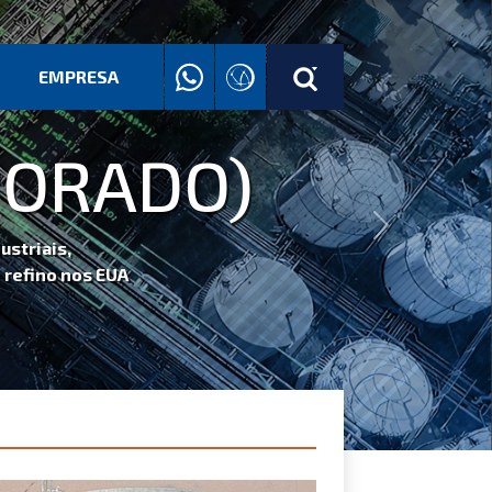
EMPRESA
PORADO)
Next
triais,
refino nos EUA