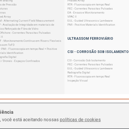
em Bracing
Phased Array
s de Pressão
RTR - Fluoroscopia em tempo Real
uturas
PEC - Correntes Parasitas Pulsadas
eiras
EA - Ensaio e Monitoramento
ed Array
VPAC II
 - Alternating Current Field Measurement
GUL - Guided Ultrasonics Lambware
 - Avaliação de Integridade em materiais de
PMI - Positive Materials Identification
ico Reforçado de Fibra de Vidro
Offshore - Correntes Parasitas Pulsadas
 II
ULTRASSOM FERROVIÁRIO
 - Monitoramento Contínuo em Risers Flexíveis
assom ToFD
+ PMI - Fluoroscopia em tempo Real + Positive
CSI - CORROSÃO SOB ISOLAMENTO
ials Identification
grafia Digital
CSI - Corrosão Sob Isolamento
 / Drones - Espaços Confinados
PEC - Correntes Parasitas Pulsadas
GUL - Guided Ultrasonics Lambware
Radiografia Digital
RTR - Fluoroscopia em tempo Real
Inspeção Visual
iência
, você está aceitando nossas
políticas de cookies