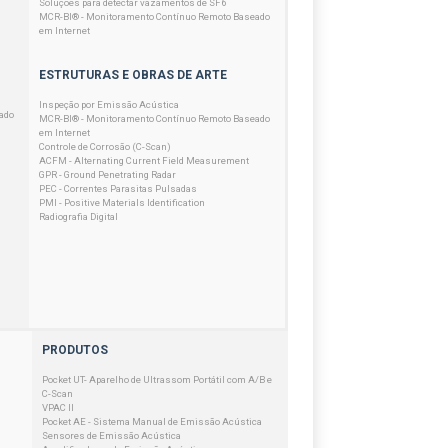
Soluções para detectar vazamentos de SF6
MCR-BI® - Monitoramento Contínuo Remoto Baseado
em Internet
ESTRUTURAS E OBRAS DE ARTE
Inspeção por Emissão Acústica
ado
MCR-BI® - Monitoramento Contínuo Remoto Baseado
em Internet
Controle de Corrosão (C-Scan)
ACFM - Alternating Current Field Measurement
GPR - Ground Penetrating Radar
PEC - Correntes Parasitas Pulsadas
PMI - Positive Materials Identification
Radiografia Digital
PRODUTOS
Pocket UT- Aparelho de Ultrassom Portátil com A/B e
C-Scan
VPAC II
Pocket AE - Sistema Manual de Emissão Acústica
Sensores de Emissão Acústica