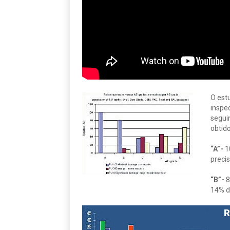
O est
inspe
segui
obtido
“A”-
1
preci
“B”-
8
14% d
R