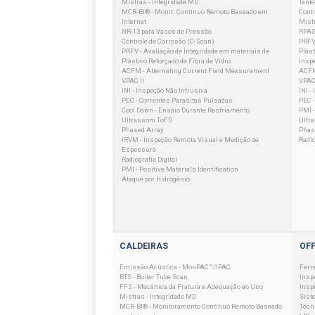
Mistras - Integridade MD
Tank
MCR-BI® - Monit. Contínuo Remoto Baseado em
Contr
Internet
Mistr
NR-13 para Vasos de Pressão
RPAS
Controle de Corrosão (C-Scan)
PRFV 
PRFV - Avaliação de Integridade em materiais de
Plást
Plástico Reforçado de Fibra de Vidro
Insp
ACFM - Alternating Current Field Measurement
ACFM
VPAC II
VPAC 
INI - Inspeção Não Intrusiva
INI -
PEC - Correntes Parasitas Pulsadas
PEC 
Cool Down - Ensaio Durante Resfriamento
PMI -
Ultrassom ToFD
Ultr
Phased Array
Phas
IRVM - Inspeção Remota Visual e Medição de
Radio
Espessura
Radiografia Digital
PMI - Positive Materials Identification
Ataque por Hidrogênio
CALDEIRAS
OF
Emissão Acústica - MonPAC™/IPAC
Ferr
BTS - Boiler Tube Scan
Insp
FFS - Mecânica da Fratura e Adequação ao Uso
Insp
Mistras - Integridade MD
Sist
MCR-BI® - Monitoramento Contínuo Remoto Baseado
Técn