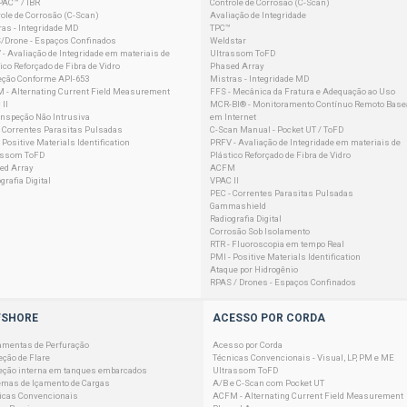
PAC™ / IBR
Controle de Corrosão (C-Scan)
ole de Corrosão (C-Scan)
Avaliação de Integridade
as - Integridade MD
TPC™
/Drone - Espaços Confinados
Weldstar
- Avaliação de Integridade em materiais de
Ultrassom ToFD
ico Reforçado de Fibra de Vidro
Phased Array
eção Conforme API-653
Mistras - Integridade MD
 - Alternating Current Field Measurement
FFS - Mecânica da Fratura e Adequação ao Uso
II
MCR-BI® - Monitoramento Contínuo Remoto Base
 Inspeção Não Intrusiva
em Internet
- Correntes Parasitas Pulsadas
C-Scan Manual - Pocket UT / ToFD
 Positive Materials Identification
PRFV - Avaliação de Integridade em materiais de
assom ToFD
Plástico Reforçado de Fibra de Vidro
ed Array
ACFM
grafia Digital
VPAC II
PEC - Correntes Parasitas Pulsadas
Gammashield
Radiografia Digital
Corrosão Sob Isolamento
RTR - Fluoroscopia em tempo Real
PMI - Positive Materials Identification
Ataque por Hidrogênio
RPAS / Drones - Espaços Confinados
FSHORE
ACESSO POR CORDA
amentas de Perfuração
Acesso por Corda
eção de Flare
Técnicas Convencionais - Visual, LP, PM e ME
eção interna em tanques embarcados
Ultrassom ToFD
emas de Içamento de Cargas
A/B e C-Scan com Pocket UT
icas Convencionais
ACFM - Alternating Current Field Measurement