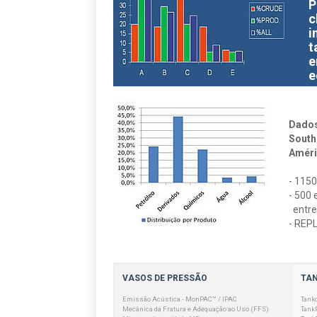
P
c
i
t
e
e
Dados
South
Améri
- 1150
- 500 
entre
- REP
VASOS DE PRESSÃO
TA
Emissão Acústica - MonPAC™ / IPAC
Tank
Mecânica da Fratura e Adequação ao Uso (FFS)
Tank