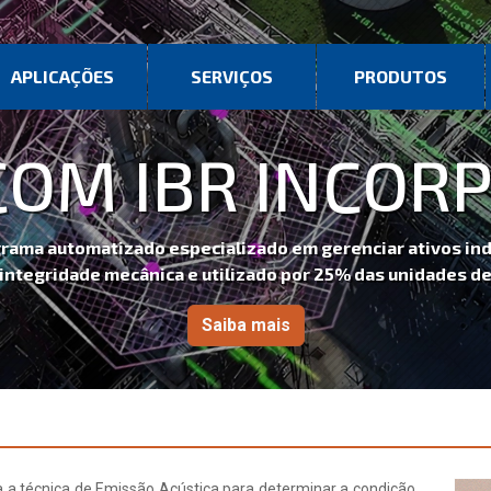
APLICAÇÕES
SERVIÇOS
PRODUTOS
COM IBR INCOR
ama automatizado especializado em gerenciar ativos indus
ntegridade mecânica e utilizado por 25% das unidades de 
Saiba mais
 a técnica de Emissão Acústica para determinar a condição