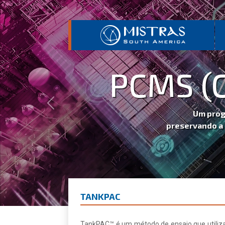
PCMS (
Previous
Um progr
preservando a i
TANKPAC
TankPAC™ é um método de ensaio que utiliza