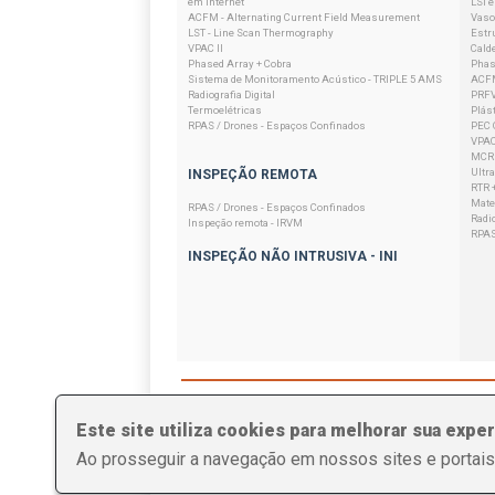
em Internet
LSI 
ACFM - Alternating Current Field Measurement
Vaso
LST - Line Scan Thermography
Estr
VPAC II
Cald
Phased Array + Cobra
Phas
Sistema de Monitoramento Acústico - TRIPLE 5 AMS
ACFM
Radiografia Digital
PRFV
Termoelétricas
Plást
RPAS / Drones - Espaços Confinados
PEC 
VPAC
MCRF
Ultr
INSPEÇÃO REMOTA
RTR 
Mater
RPAS / Drones - Espaços Confinados
Radio
Inspeção remota - IRVM
RPAS
INSPEÇÃO NÃO INTRUSIVA - INI
Este site utiliza cookies para melhorar sua exper
Ao prosseguir a navegação em nossos sites e portais