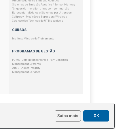
Amplificadores de Emissão Acústica
Sistemas de Emissão Acústica / Sensor Highway II
Tanques de Imersão - Ultrassom por Imersão
Eurosonic - Módulos e Sistemas por Ultrassom
Caliperay - Medição de Espessura Wireless
Catálogo das Técnicas de UT Disponíveis
CURSOS
Instituto Mistras de Treinamento
PROGRAMAS DE GESTÃO
PCMS - Com IBR incorporado Plant Condition
Management Systems
AIMS - Asset Integrity
Management Services
+55 11 3082-5111
+55 11 3736-7777
Saiba mais
OK
+55 11 99460-3046
mistras@mistras.com.br