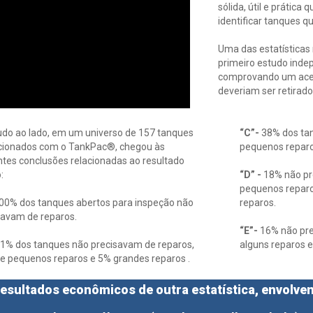
sólida, útil e prátic
identificar tanques 
Uma das estatísticas 
primeiro estudo indep
comprovando um acer
deveriam ser retirado
udo ao lado, em um universo de 157 tanques
“C”-
38% dos tan
cionados com o TankPac®, chegou às
pequenos reparo
ntes conclusões relacionadas ao resultado
:
“D” -
18% não pre
pequenos reparo
00% dos tanques abertos para inspeção não
reparos.
savam de reparos.
“E”-
16% não prec
1% dos tanques não precisavam de reparos,
alguns reparos 
e pequenos reparos e 5% grandes reparos .
esultados econômicos de outra estatística, envolve