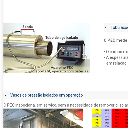
Tubulaçõ
O PEC mede 
• O campo ma
• A espessur
em relação a
Vasos de pressão isolados em operação
O PEC inspeciona, em serviço, sem a necessidade de remover o isol