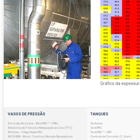
Gráfico da espessur
VASOS DE PRESSÃO
TANQUES
Emissão Acústica - MonPAC™ / IPAC
Tankcare
Mecânica da Fratura e Adequação ao Uso (FFS)
TankPAC
Mistras - Integridade MD
TankPAC™ / IBR
MCR-BI® - Monit. Contínuo Remoto Baseado em
Controle de Corrosão (C-Scan)