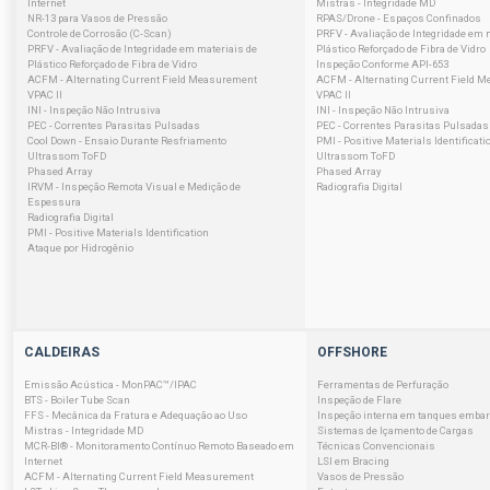
Internet
Mistras - Integridade MD
NR-13 para Vasos de Pressão
RPAS/Drone - Espaços Confinados
Controle de Corrosão (C-Scan)
PRFV - Avaliação de Integridade em 
PRFV - Avaliação de Integridade em materiais de
Plástico Reforçado de Fibra de Vidro
Plástico Reforçado de Fibra de Vidro
Inspeção Conforme API-653
ACFM - Alternating Current Field Measurement
ACFM - Alternating Current Field 
VPAC II
VPAC II
INI - Inspeção Não Intrusiva
INI - Inspeção Não Intrusiva
PEC - Correntes Parasitas Pulsadas
PEC - Correntes Parasitas Pulsadas
Cool Down - Ensaio Durante Resfriamento
PMI - Positive Materials Identificati
Ultrassom ToFD
Ultrassom ToFD
Phased Array
Phased Array
IRVM - Inspeção Remota Visual e Medição de
Radiografia Digital
Espessura
Radiografia Digital
PMI - Positive Materials Identification
Ataque por Hidrogênio
CALDEIRAS
OFFSHORE
Emissão Acústica - MonPAC™/IPAC
Ferramentas de Perfuração
BTS - Boiler Tube Scan
Inspeção de Flare
FFS - Mecânica da Fratura e Adequação ao Uso
Inspeção interna em tanques emba
Mistras - Integridade MD
Sistemas de Içamento de Cargas
MCR-BI® - Monitoramento Contínuo Remoto Baseado em
Técnicas Convencionais
Internet
LSI em Bracing
ACFM - Alternating Current Field Measurement
Vasos de Pressão