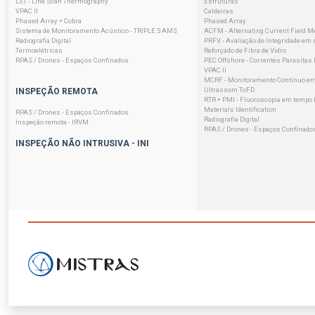
LST - Line Scan Thermography
Estruturas
VPAC II
Caldeiras
Phased Array + Cobra
Phased Array
Sistema de Monitoramento Acústico - TRIPLE 5 AMS
ACFM - Alternating Current Field 
Radiografia Digital
PRFV - Avaliação de Integridade em 
Termoelétricas
Reforçado de Fibra de Vidro
RPAS / Drones - Espaços Confinados
PEC Offshore - Correntes Parasitas
VPAC II
MCRF - Monitoramento Contínuo em
Ultrassom ToFD
INSPEÇÃO REMOTA
RTR + PMI - Fluoroscopia em tempo R
Materials Identification
RPAS / Drones - Espaços Confinados
Radiografia Digital
Inspeção remota - IRVM
RPAS / Drones - Espaços Confinado
INSPEÇÃO NÃO INTRUSIVA - INI