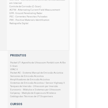
em Internet
Controle de Corrosão (C-Scan)
ACFM - Alternating Current Field Measurement
GPR - Ground Penetrating Radar
PEC - Correntes Parasitas Pulsadas
PMI - Positive Materials Identification
Radiografia Digital
PRODUTOS
Pocket UT- Aparelho de Ultrassom Portátil com A/B e
C-Scan
VPAC II
Pocket AE - Sistema Manual de Emissão Acústica
Sensores de Emissão Acústica
Amplificadores de Emissão Acústica
Sistemas de Emissão Acústica / Sensor Highway II
Tanques de Imersão - Ultrassom por Imersão
Eurosonic - Módulos e Sistemas por Ultrassom
Caliperay - Medição de Espessura Wireless
Catálogo das Técnicas de UT Disponíveis
CURSOS