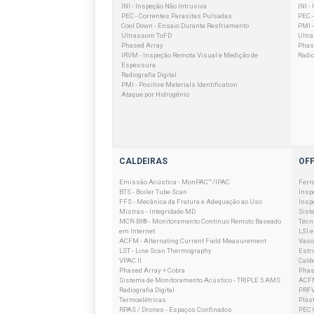
INI - Inspeção Não Intrusiva
INI -
PEC - Correntes Parasitas Pulsadas
PEC 
Cool Down - Ensaio Durante Resfriamento
PMI -
Ultrassom ToFD
Ultr
Phased Array
Phas
IRVM - Inspeção Remota Visual e Medição de
Radio
Espessura
Radiografia Digital
PMI - Positive Materials Identification
Ataque por Hidrogênio
CALDEIRAS
OF
Emissão Acústica - MonPAC™/IPAC
Ferr
BTS - Boiler Tube Scan
Insp
FFS - Mecânica da Fratura e Adequação ao Uso
Insp
Mistras - Integridade MD
Sist
MCR-BI® - Monitoramento Contínuo Remoto Baseado
Técn
em Internet
LSI 
ACFM - Alternating Current Field Measurement
Vaso
LST - Line Scan Thermography
Estr
VPAC II
Cald
Phased Array + Cobra
Phas
Sistema de Monitoramento Acústico - TRIPLE 5 AMS
ACFM
Radiografia Digital
PRFV
Termoelétricas
Plást
RPAS / Drones - Espaços Confinados
PEC 