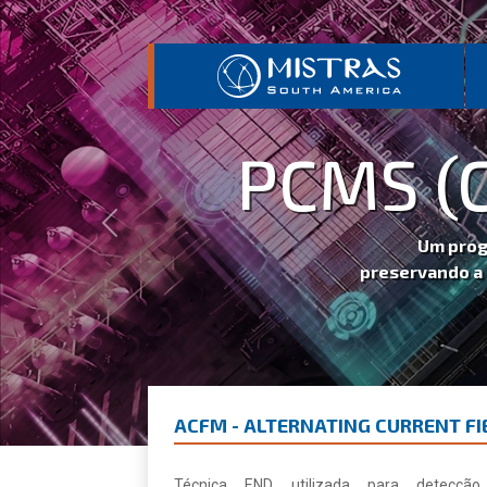
PCMS (C
Previous
Um programa
preservando a inte
ACFM - ALTERNATING CURRENT F
Técnica END utilizada para detecção,