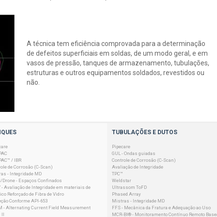
A técnica tem eficiência comprovada para a determinação
de defeitos superficiais em soldas, de um modo geral, e em
vasos de pressão, tanques de armazenamento, tubulações,
estruturas e outros equipamentos soldados, revestidos ou
não.
NQUES
TUBULAÇÕES E DUTOS
care
Pipecare
PAC
GUL - Ondas guiadas
PAC™ / IBR
Controle de Corrosão (C-Scan)
ole de Corrosão (C-Scan)
Avaliação de Integridade
as - Integridade MD
TPC™
/Drone - Espaços Confinados
Weldstar
- Avaliação de Integridade em materiais de
Ultrassom ToFD
ico Reforçado de Fibra de Vidro
Phased Array
eção Conforme API-653
Mistras - Integridade MD
 - Alternating Current Field Measurement
FFS - Mecânica da Fratura e Adequação ao Uso
II
MCR-BI® - Monitoramento Contínuo Remoto Base