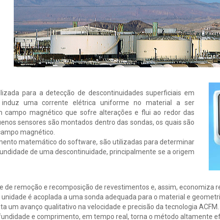
lizada para a detecção de descontinuidades superficiais em
induz uma corrente elétrica uniforme no material a ser
m campo magnético que sofre alterações e flui ao redor das
uenos sensores são montados dentro das sondas, os quais são
e campo magnético.
nto matemático do software, são utilizadas para determinar
undidade de uma descontinuidade, principalmente se a origem
de de remoção e recomposição de revestimentos e, assim, economiza re
 unidade é acoplada a uma sonda adequada para o material e geometri
a um avanço qualitativo na velocidade e precisão da tecnologia ACFM. A
undidade e comprimento, em tempo real, torna o método altamente efic