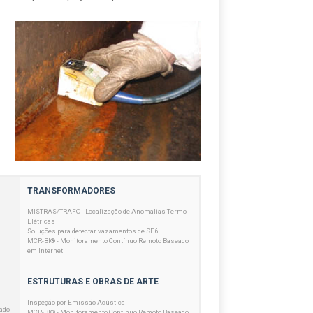
TRANSFORMADORES
MISTRAS/TRAFO - Localização de Anomalias Termo-
Elétricas
Soluções para detectar vazamentos de SF6
MCR-BI® - Monitoramento Contínuo Remoto Baseado
em Internet
ESTRUTURAS E OBRAS DE ARTE
Inspeção por Emissão Acústica
ado
MCR-BI® - Monitoramento Contínuo Remoto Baseado