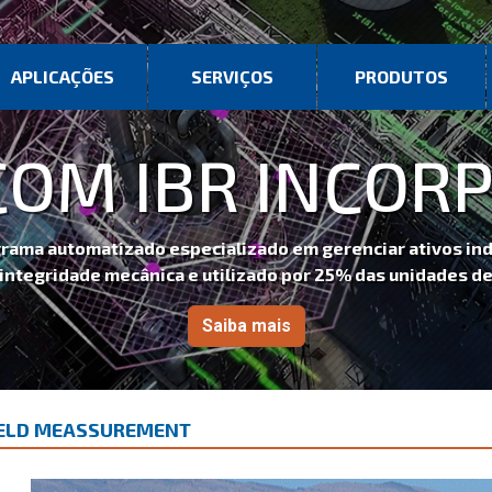
APLICAÇÕES
SERVIÇOS
PRODUTOS
OM IBR INCORP
 automatizado especializado em gerenciar ativos industri
gridade mecânica e utilizado por 25% das unidades de ref
Saiba mais
IELD MEASSUREMENT