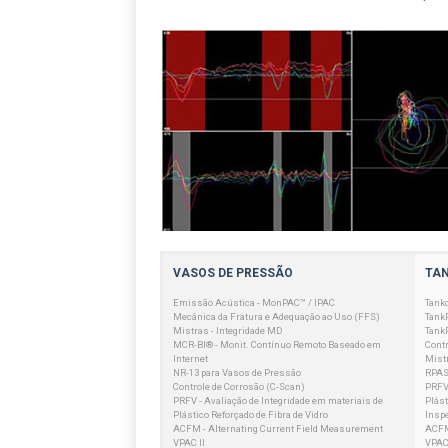
VASOS DE PRESSÃO
TA
Emissão Acústica - MonPAC™ / IPAC
Tank
Mecânica da Fratura e Adequação ao Uso (FFS)
Tank
Mistras - Integridade MD
Tank
MCR-BI® - Monit. Contínuo Remoto Baseado em
Contr
Internet
Mistr
NR-13 para Vasos de Pressão
RPAS
Controle de Corrosão (C-Scan)
PRFV 
PRFV - Avaliação de Integridade em materiais de
Plást
Plástico Reforçado de Fibra de Vidro
Insp
ACFM - Alternating Current Field Measurement
ACFM
VPAC II
VPAC 