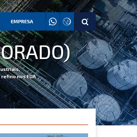
EMPRESA
ORADO)
Next
ais,
ino nos EUA