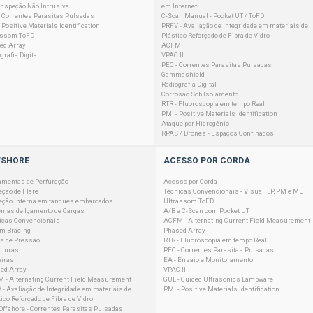
 Inspeção Não Intrusiva
em Internet
- Correntes Parasitas Pulsadas
C-Scan Manual - Pocket UT / ToFD
 Positive Materials Identification
PRFV - Avaliação de Integridade em materiais de
assom ToFD
Plástico Reforçado de Fibra de Vidro
ed Array
ACFM
grafia Digital
VPAC II
PEC - Correntes Parasitas Pulsadas
Gammashield
Radiografia Digital
Corrosão Sob Isolamento
RTR - Fluoroscopia em tempo Real
PMI - Positive Materials Identification
Ataque por Hidrogênio
RPAS / Drones - Espaços Confinados
FSHORE
ACESSO POR CORDA
amentas de Perfuração
Acesso por Corda
eção de Flare
Técnicas Convencionais - Visual, LP, PM e ME
eção interna em tanques embarcados
Ultrassom ToFD
emas de Içamento de Cargas
A/B e C-Scan com Pocket UT
icas Convencionais
ACFM - Alternating Current Field Measurement
em Bracing
Phased Array
s de Pressão
RTR - Fluoroscopia em tempo Real
uturas
PEC - Correntes Parasitas Pulsadas
eiras
EA - Ensaio e Monitoramento
ed Array
VPAC II
 - Alternating Current Field Measurement
GUL - Guided Ultrasonics Lambware
 - Avaliação de Integridade em materiais de
PMI - Positive Materials Identification
ico Reforçado de Fibra de Vidro
Offshore - Correntes Parasitas Pulsadas