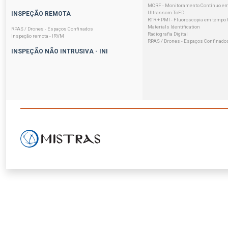
MCRF - Monitoramento Contínuo em
Ultrassom ToFD
INSPEÇÃO REMOTA
RTR + PMI - Fluoroscopia em tempo R
Materials Identification
RPAS / Drones - Espaços Confinados
Radiografia Digital
Inspeção remota - IRVM
RPAS / Drones - Espaços Confinado
INSPEÇÃO NÃO INTRUSIVA - INI