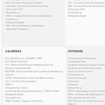
PEC - Correntes Parasitas Pulsadas
PEC - Correntes Parasitas Pulsadas
Cool Down - Ensaio Durante Resfriamento
PMI - Positive Materials Identificati
Ultrassom ToFD
Ultrassom ToFD
Phased Array
Phased Array
IRVM - Inspeção Remota Visual e Medição de
Radiografia Digital
Espessura
Radiografia Digital
PMI - Positive Materials Identification
Ataque por Hidrogênio
CALDEIRAS
OFFSHORE
Emissão Acústica - MonPAC™/IPAC
Ferramentas de Perfuração
BTS - Boiler Tube Scan
Inspeção de Flare
FFS - Mecânica da Fratura e Adequação ao Uso
Inspeção interna em tanques emba
Mistras - Integridade MD
Sistemas de Içamento de Cargas
MCR-BI® - Monitoramento Contínuo Remoto Baseado em
Técnicas Convencionais
Internet
LSI em Bracing
ACFM - Alternating Current Field Measurement
Vasos de Pressão
LST - Line Scan Thermography
Estruturas
VPAC II
Caldeiras
Phased Array + Cobra
Phased Array
Sistema de Monitoramento Acústico - TRIPLE 5 AMS
ACFM - Alternating Current Field 
Radiografia Digital
PRFV - Avaliação de Integridade em 
Termoelétricas
Reforçado de Fibra de Vidro
RPAS / Drones - Espaços Confinados
PEC Offshore - Correntes Parasitas
VPAC II