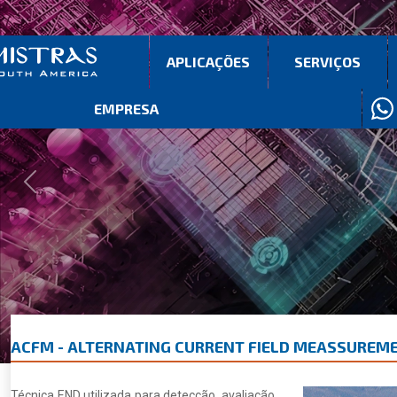
APLICAÇÕES
SERVIÇOS
EMPRESA
Previous
Next
ACFM - ALTERNATING CURRENT FIELD MEASSUREM
Técnica END utilizada para detecção, avaliação