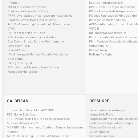
Internet
Mistras - Integridade MD
NR-13 para Vasos de Pressão
RPAS/Drone - Espaços Confinados
Controle de Corrosão (C-Scan)
PRFV - Avaliação de Integridade em 
PRFV - Avaliação de Integridade em materiais de
Plástico Reforçado de Fibra de Vidro
Plástico Reforçado de Fibra de Vidro
Inspeção Conforme API-653
ACFM - Alternating Current Field Measurement
ACFM - Alternating Current Field 
VPAC II
VPAC II
INI - Inspeção Não Intrusiva
INI - Inspeção Não Intrusiva
PEC - Correntes Parasitas Pulsadas
PEC - Correntes Parasitas Pulsadas
Cool Down - Ensaio Durante Resfriamento
PMI - Positive Materials Identificati
Ultrassom ToFD
Ultrassom ToFD
Phased Array
Phased Array
IRVM - Inspeção Remota Visual e Medição de
Radiografia Digital
Espessura
Radiografia Digital
PMI - Positive Materials Identification
Ataque por Hidrogênio
CALDEIRAS
OFFSHORE
Emissão Acústica - MonPAC™/IPAC
Ferramentas de Perfuração
BTS - Boiler Tube Scan
Inspeção de Flare
FFS - Mecânica da Fratura e Adequação ao Uso
Inspeção interna em tanques emba
Mistras - Integridade MD
Sistemas de Içamento de Cargas
MCR-BI® - Monitoramento Contínuo Remoto Baseado em
Técnicas Convencionais
Internet
LSI em Bracing
ACFM - Alternating Current Field Measurement
Vasos de Pressão