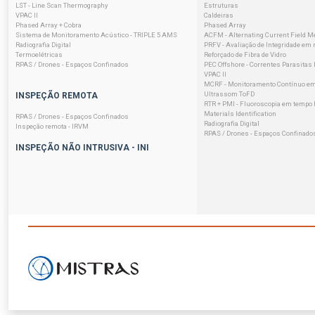
LST - Line Scan Thermography
Estruturas
VPAC II
Caldeiras
Phased Array + Cobra
Phased Array
Sistema de Monitoramento Acústico - TRIPLE 5 AMS
ACFM - Alternating Current Field 
Radiografia Digital
PRFV - Avaliação de Integridade em 
Termoelétricas
Reforçado de Fibra de Vidro
RPAS / Drones - Espaços Confinados
PEC Offshore - Correntes Parasitas
VPAC II
MCRF - Monitoramento Contínuo em
Ultrassom ToFD
INSPEÇÃO REMOTA
RTR + PMI - Fluoroscopia em tempo R
Materials Identification
RPAS / Drones - Espaços Confinados
Radiografia Digital
Inspeção remota - IRVM
RPAS / Drones - Espaços Confinado
INSPEÇÃO NÃO INTRUSIVA - INI