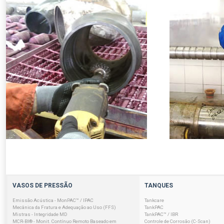
VASOS DE PRESSÃO
TANQUES
Emissão Acústica - MonPAC™ / IPAC
Tankcare
Mecânica da Fratura e Adequação ao Uso (FFS)
TankPAC
Mistras - Integridade MD
TankPAC™ / IBR
MCR-BI® - Monit. Contínuo Remoto Baseado em
Controle de Corrosão (C-Scan)