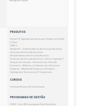
Radiografia Digital
PRODUTOS
Pocket UT- Aparelho de Ultrassom Portátil com A/B e
C-Scan
VPAC II
Pocket AE - Sistema Manual de Emissão Acústica
Sensores de Emissão Acústica
Amplificadores de Emissão Acústica
Sistemas de Emissão Acústica / Sensor Highway II
Tanques de Imersão - Ultrassom por Imersão
Eurosonic - Módulos e Sistemas por Ultrassom
Caliperay - Medição de Espessura Wireless
Catálogo das Técnicas de UT Disponíveis
CURSOS
Instituto Mistras de Treinamento
PROGRAMAS DE GESTÃO
PCMS - Com IBR incorporado Plant Condition