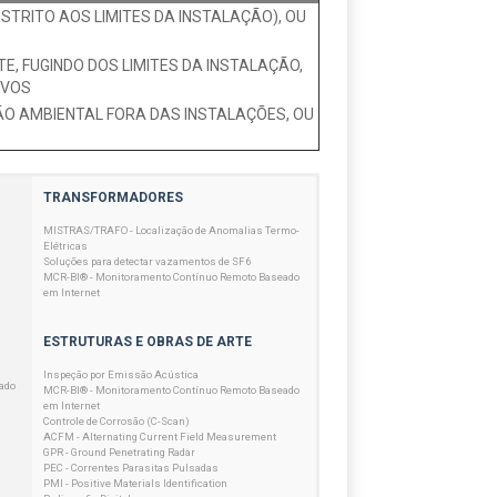
TRITO AOS LIMITES DA INSTALAÇÃO), OU
, FUGINDO DOS LIMITES DA INSTALAÇÃO,
IVOS
O AMBIENTAL FORA DAS INSTALAÇÕES, OU
TRANSFORMADORES
MISTRAS/TRAFO - Localização de Anomalias Termo-
Elétricas
Soluções para detectar vazamentos de SF6
MCR-BI® - Monitoramento Contínuo Remoto Baseado
em Internet
ESTRUTURAS E OBRAS DE ARTE
Inspeção por Emissão Acústica
ado
MCR-BI® - Monitoramento Contínuo Remoto Baseado
em Internet
Controle de Corrosão (C-Scan)
ACFM - Alternating Current Field Measurement
GPR - Ground Penetrating Radar
PEC - Correntes Parasitas Pulsadas
PMI - Positive Materials Identification