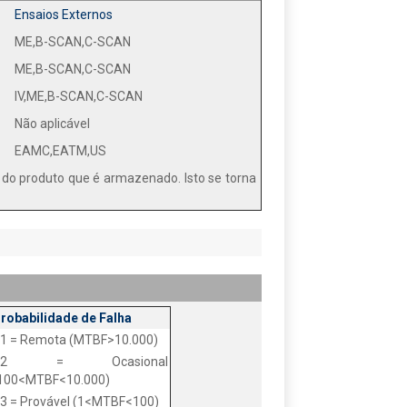
Ensaios Externos
ME,B-SCAN,C-SCAN
ME,B-SCAN,C-SCAN
IV,ME,B-SCAN,C-SCAN
Não aplicável
EAMC,EATM,US
o produto que é armazenado. Isto se torna
robabilidade de Falha
1 = Remota (MTBF>10.000)
P2 = Ocasional
100<MTBF<10.000)
3 = Provável (1<MTBF<100)