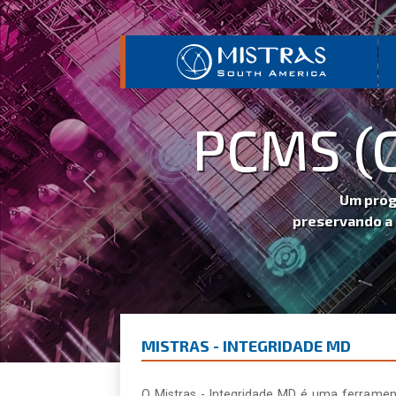
CMS (COM IBR 
Previous
Um programa automatizado especializado e
preservando a integridade mecânica e utilizado 
Saiba mai
MISTRAS - INTEGRIDADE MD
O Mistras - Integridade MD é uma ferrament