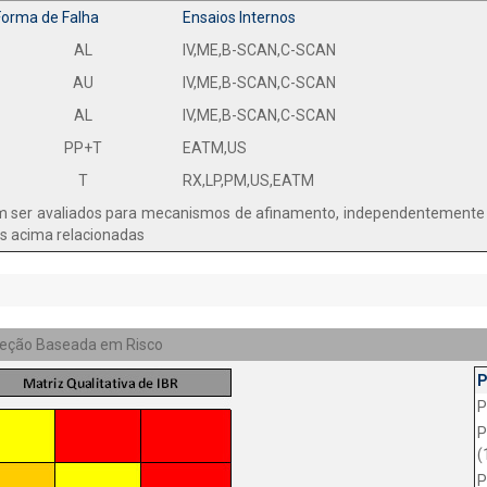
Forma de Falha
Ensaios Internos
AL
IV,ME,B-SCAN,C-SCAN
AU
IV,ME,B-SCAN,C-SCAN
AL
IV,ME,B-SCAN,C-SCAN
PP+T
EATM,US
T
RX,LP,PM,US,EATM
ser avaliados para mecanismos de afinamento, independentemente d
es acima relacionadas
speção Baseada em Risco
P
P
(
P