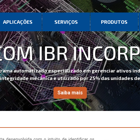
APLICAÇÕES
SERVIÇOS
PRODUTOS
INCORPORADO)
m gerenciar ativos industriais,
por 25% das unidades de refino nos EUA
s
a desenvolvida com o intuito de identificar os