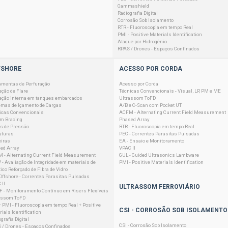
Gammashield
Radiografia Digital
Corrosão Sob Isolamento
RTR - Fluoroscopia em tempo Real
PMI - Positive Materials Identification
Ataque por Hidrogênio
RPAS / Drones - Espaços Confinados
FSHORE
ACESSO POR CORDA
amentas de Perfuração
Acesso por Corda
eção de Flare
Técnicas Convencionais - Visual, LP, PM e ME
eção interna em tanques embarcados
Ultrassom ToFD
emas de Içamento de Cargas
A/B e C-Scan com Pocket UT
icas Convencionais
ACFM - Alternating Current Field Measurement
em Bracing
Phased Array
s de Pressão
RTR - Fluoroscopia em tempo Real
uturas
PEC - Correntes Parasitas Pulsadas
eiras
EA - Ensaio e Monitoramento
ed Array
VPAC II
 - Alternating Current Field Measurement
GUL - Guided Ultrasonics Lambware
 - Avaliação de Integridade em materiais de
PMI - Positive Materials Identification
ico Reforçado de Fibra de Vidro
Offshore - Correntes Parasitas Pulsadas
 II
ULTRASSOM FERROVIÁRIO
 - Monitoramento Contínuo em Risers Flexíveis
assom ToFD
+ PMI - Fluoroscopia em tempo Real + Positive
CSI - CORROSÃO SOB ISOLAMENTO
ials Identification
grafia Digital
CSI - Corrosão Sob Isolamento
 / Drones - Espaços Confinados