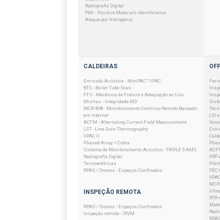
Radiografia Digital
PMI - Positive Materials Identification
Ataque por Hidrogênio
CALDEIRAS
OF
Emissão Acústica - MonPAC™/IPAC
Ferr
BTS - Boiler Tube Scan
Insp
FFS - Mecânica da Fratura e Adequação ao Uso
Insp
Mistras - Integridade MD
Sist
MCR-BI® - Monitoramento Contínuo Remoto Baseado
Técn
em Internet
LSI 
ACFM - Alternating Current Field Measurement
Vaso
LST - Line Scan Thermography
Estr
VPAC II
Cald
Phased Array + Cobra
Phas
Sistema de Monitoramento Acústico - TRIPLE 5 AMS
ACFM
Radiografia Digital
PRFV
Termoelétricas
Plást
RPAS / Drones - Espaços Confinados
PEC 
VPAC
MCRF
Ultr
INSPEÇÃO REMOTA
RTR 
Mater
RPAS / Drones - Espaços Confinados
Radio
Inspeção remota - IRVM
RPAS