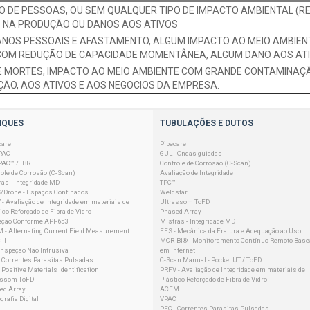
DE PESSOAS, OU SEM QUALQUER TIPO DE IMPACTO AMBIENTAL (RES
 NA PRODUÇÃO OU DANOS AOS ATIVOS
NOS PESSOAIS E AFASTAMENTO, ALGUM IMPACTO AO MEIO AMBIENTE
COM REDUÇÃO DE CAPACIDADE MOMENTÂNEA, ALGUM DANO AOS AT
E MORTES, IMPACTO AO MEIO AMBIENTE COM GRANDE CONTAMINAÇÃ
ÃO, AOS ATIVOS E AOS NEGÖCIOS DA EMPRESA.
NQUES
TUBULAÇÕES E DUTOS
care
Pipecare
PAC
GUL - Ondas guiadas
PAC™ / IBR
Controle de Corrosão (C-Scan)
ole de Corrosão (C-Scan)
Avaliação de Integridade
as - Integridade MD
TPC™
/Drone - Espaços Confinados
Weldstar
- Avaliação de Integridade em materiais de
Ultrassom ToFD
ico Reforçado de Fibra de Vidro
Phased Array
eção Conforme API-653
Mistras - Integridade MD
 - Alternating Current Field Measurement
FFS - Mecânica da Fratura e Adequação ao Uso
II
MCR-BI® - Monitoramento Contínuo Remoto Base
 Inspeção Não Intrusiva
em Internet
- Correntes Parasitas Pulsadas
C-Scan Manual - Pocket UT / ToFD
 Positive Materials Identification
PRFV - Avaliação de Integridade em materiais de
assom ToFD
Plástico Reforçado de Fibra de Vidro
ed Array
ACFM
grafia Digital
VPAC II
PEC - Correntes Parasitas Pulsadas