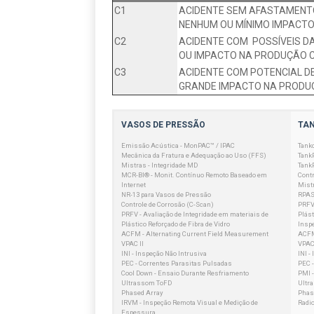
C1
ACIDENTE SEM AFASTAMENTO 
NENHUM OU MÍNIMO IMPACTO
C2
ACIDENTE COM POSSÍVEIS DA
OU IMPACTO NA PRODUÇÃO 
C3
ACIDENTE COM POTENCIAL D
GRANDE IMPACTO NA PRODUÇ
VASOS DE PRESSÃO
TA
Emissão Acústica - MonPAC™ / IPAC
Tank
Mecânica da Fratura e Adequação ao Uso (FFS)
Tank
Mistras - Integridade MD
Tank
MCR-BI® - Monit. Contínuo Remoto Baseado em
Contr
Internet
Mistr
NR-13 para Vasos de Pressão
RPAS
Controle de Corrosão (C-Scan)
PRFV 
PRFV - Avaliação de Integridade em materiais de
Plást
Plástico Reforçado de Fibra de Vidro
Insp
ACFM - Alternating Current Field Measurement
ACFM
VPAC II
VPAC 
INI - Inspeção Não Intrusiva
INI -
PEC - Correntes Parasitas Pulsadas
PEC 
Cool Down - Ensaio Durante Resfriamento
PMI -
Ultrassom ToFD
Ultr
Phased Array
Phas
IRVM - Inspeção Remota Visual e Medição de
Radio
Espessura