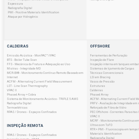
Espessura
Radiografia Digital
PMI - Positive Materials Identification
Ataque por Hidrogênio
CALDEIRAS
OFFSHORE
Emissão Acústica - MonPAC™/IPAC
Ferramentas de Perfuração
BTS - Boiler Tube Scan
Inspeção de Flare
FFS - Mecânica da Fratura e Adequação ao Uso
Inspeção interna em tanques emba
Mistras - Integridade MD
Sistemas de Içamento de Cargas
MCR-BI® - Monitoramento Contínuo Remoto Baseado em
Técnicas Convencionais
Internet
LSI em Bracing
ACFM - Alternating Current Field Measurement
Vasos de Pressão
LST - Line Scan Thermography
Estruturas
VPAC II
Caldeiras
Phased Array + Cobra
Phased Array
Sistema de Monitoramento Acústico - TRIPLE 5 AMS
ACFM - Alternating Current Field 
Radiografia Digital
PRFV - Avaliação de Integridade em 
Termoelétricas
Reforçado de Fibra de Vidro
RPAS / Drones - Espaços Confinados
PEC Offshore - Correntes Parasitas
VPAC II
MCRF - Monitoramento Contínuo em
Ultrassom ToFD
INSPEÇÃO REMOTA
RTR + PMI - Fluoroscopia em tempo R
Materials Identification
RPAS / Drones - Espaços Confinados
Radiografia Digital