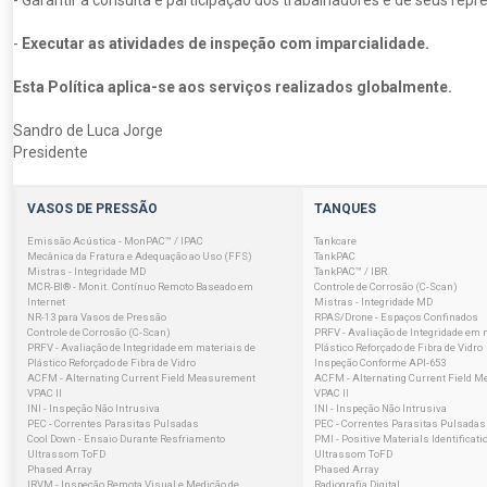
- Garantir a consulta e participação dos trabalhadores e de seus re
-
Executar as atividades de inspeção com imparcialidade.
Esta Política aplica-se aos serviços realizados globalmente.
Sandro de Luca Jorge
Presidente
VASOS DE PRESSÃO
TANQUES
Emissão Acústica - MonPAC™ / IPAC
Tankcare
Mecânica da Fratura e Adequação ao Uso (FFS)
TankPAC
Mistras - Integridade MD
TankPAC™ / IBR
MCR-BI® - Monit. Contínuo Remoto Baseado em
Controle de Corrosão (C-Scan)
Internet
Mistras - Integridade MD
NR-13 para Vasos de Pressão
RPAS/Drone - Espaços Confinados
Controle de Corrosão (C-Scan)
PRFV - Avaliação de Integridade em 
PRFV - Avaliação de Integridade em materiais de
Plástico Reforçado de Fibra de Vidro
Plástico Reforçado de Fibra de Vidro
Inspeção Conforme API-653
ACFM - Alternating Current Field Measurement
ACFM - Alternating Current Field 
VPAC II
VPAC II
INI - Inspeção Não Intrusiva
INI - Inspeção Não Intrusiva
PEC - Correntes Parasitas Pulsadas
PEC - Correntes Parasitas Pulsadas
Cool Down - Ensaio Durante Resfriamento
PMI - Positive Materials Identificati
Ultrassom ToFD
Ultrassom ToFD
Phased Array
Phased Array
IRVM - Inspeção Remota Visual e Medição de
Radiografia Digital