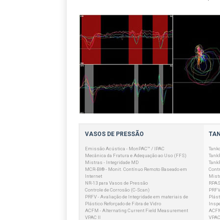
VASOS DE PRESSÃO
TA
Emissão Acústica - MonPAC™ / IPAC
Tank
Mecânica da Fratura e Adequação ao Uso (FFS)
Tank
Mistras - Integridade MD
Tank
MCR-BI® - Monit. Contínuo Remoto Baseado em
Contr
Internet
Mistr
NR-13 para Vasos de Pressão
RPAS
Controle de Corrosão (C-Scan)
PRFV 
PRFV - Avaliação de Integridade em materiais de
Plást
Plástico Reforçado de Fibra de Vidro
Insp
ACFM - Alternating Current Field Measurement
ACFM
VPAC II
VPAC 