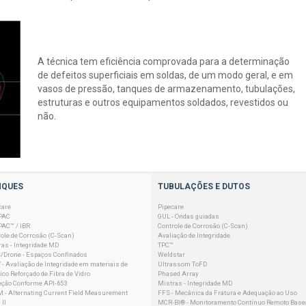
A técnica tem eficiência comprovada para a determinação
de defeitos superficiais em soldas, de um modo geral, e em
vasos de pressão, tanques de armazenamento, tubulações,
estruturas e outros equipamentos soldados, revestidos ou
não.
NQUES
TUBULAÇÕES E DUTOS
care
Pipecare
PAC
GUL - Ondas guiadas
PAC™ / IBR
Controle de Corrosão (C-Scan)
ole de Corrosão (C-Scan)
Avaliação de Integridade
as - Integridade MD
TPC™
/Drone - Espaços Confinados
Weldstar
- Avaliação de Integridade em materiais de
Ultrassom ToFD
ico Reforçado de Fibra de Vidro
Phased Array
eção Conforme API-653
Mistras - Integridade MD
 - Alternating Current Field Measurement
FFS - Mecânica da Fratura e Adequação ao Uso
II
MCR-BI® - Monitoramento Contínuo Remoto Base