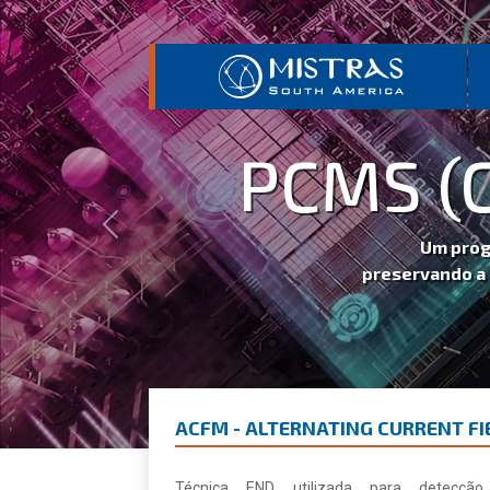
PCMS (COM
Previous
Um programa automati
preservando a integridade m
ACFM - ALTERNATING CURRENT F
Técnica END utilizada para detecção,