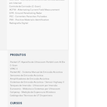
em Internet
Controle de Corrosão (C-Scan)
ACFM - Alternating Current Field Measurement
GPR - Ground Penetrating Radar
PEC - Correntes Parasitas Pulsadas
PMI - Positive Materials Identification
Radiografia Digital
PRODUTOS
Pocket UT- Aparelho de Ultrassom Portátil com A/B e
C-Scan
VPAC II
Pocket AE - Sistema Manual de Emissão Acústica
Sensores de Emissão Acústica
Amplificadores de Emissão Acústica
Sistemas de Emissão Acústica / Sensor Highway II
Tanques de Imersão - Ultrassom por Imersão
Eurosonic - Módulos e Sistemas por Ultrassom
Caliperay - Medição de Espessura Wireless
Catálogo das Técnicas de UT Disponíveis
CURSOS