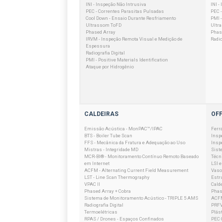
INI - Inspeção Não Intrusiva
INI -
PEC - Correntes Parasitas Pulsadas
PEC 
Cool Down - Ensaio Durante Resfriamento
PMI -
Ultrassom ToFD
Ultr
Phased Array
Phas
IRVM - Inspeção Remota Visual e Medição de
Radio
Espessura
Radiografia Digital
PMI - Positive Materials Identification
Ataque por Hidrogênio
CALDEIRAS
OF
Emissão Acústica - MonPAC™/IPAC
Ferr
BTS - Boiler Tube Scan
Insp
FFS - Mecânica da Fratura e Adequação ao Uso
Insp
Mistras - Integridade MD
Sist
MCR-BI® - Monitoramento Contínuo Remoto Baseado
Técn
em Internet
LSI 
ACFM - Alternating Current Field Measurement
Vaso
LST - Line Scan Thermography
Estr
VPAC II
Cald
Phased Array + Cobra
Phas
Sistema de Monitoramento Acústico - TRIPLE 5 AMS
ACFM
Radiografia Digital
PRFV
Termoelétricas
Plást
RPAS / Drones - Espaços Confinados
PEC 