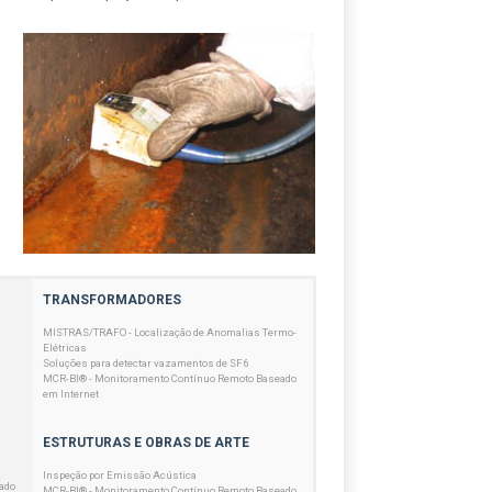
TRANSFORMADORES
MISTRAS/TRAFO - Localização de Anomalias Termo-
Elétricas
Soluções para detectar vazamentos de SF6
MCR-BI® - Monitoramento Contínuo Remoto Baseado
em Internet
ESTRUTURAS E OBRAS DE ARTE
Inspeção por Emissão Acústica
ado
MCR-BI® - Monitoramento Contínuo Remoto Baseado