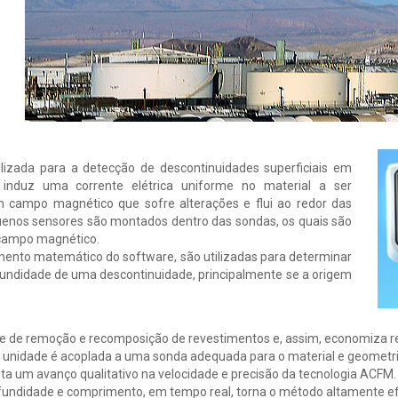
lizada para a detecção de descontinuidades superficiais em
induz uma corrente elétrica uniforme no material a ser
m campo magnético que sofre alterações e flui ao redor das
uenos sensores são montados dentro das sondas, os quais são
e campo magnético.
nto matemático do software, são utilizadas para determinar
undidade de uma descontinuidade, principalmente se a origem
de de remoção e recomposição de revestimentos e, assim, economiza re
 unidade é acoplada a uma sonda adequada para o material e geometri
a um avanço qualitativo na velocidade e precisão da tecnologia ACFM. A
undidade e comprimento, em tempo real, torna o método altamente efic