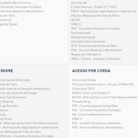
 Inspeção Não Intrusiva
em Internet
- Correntes Parasitas Pulsadas
C-Scan Manual - Pocket UT / ToFD
 Positive Materials Identification
PRFV - Avaliação de Integridade em materiais de
assom ToFD
Plástico Reforçado de Fibra de Vidro
ed Array
ACFM
grafia Digital
VPAC II
PEC - Correntes Parasitas Pulsadas
Gammashield
Radiografia Digital
Corrosão Sob Isolamento
RTR - Fluoroscopia em tempo Real
PMI - Positive Materials Identification
Ataque por Hidrogênio
RPAS / Drones - Espaços Confinados
FSHORE
ACESSO POR CORDA
amentas de Perfuração
Acesso por Corda
eção de Flare
Técnicas Convencionais - Visual, LP, PM e ME
eção interna em tanques embarcados
Ultrassom ToFD
emas de Içamento de Cargas
A/B e C-Scan com Pocket UT
icas Convencionais
ACFM - Alternating Current Field Measurement
em Bracing
Phased Array
s de Pressão
RTR - Fluoroscopia em tempo Real
uturas
PEC - Correntes Parasitas Pulsadas
eiras
EA - Ensaio e Monitoramento
ed Array
VPAC II
 - Alternating Current Field Measurement
GUL - Guided Ultrasonics Lambware
 - Avaliação de Integridade em materiais de
PMI - Positive Materials Identification
ico Reforçado de Fibra de Vidro
Offshore - Correntes Parasitas Pulsadas