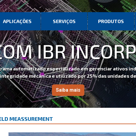
APLICAÇÕES
SERVIÇOS
PRODUTOS
 IBR INCORPOR
zado especializado em gerenciar ativos industriais,
ecânica e utilizado por 25% das unidades de refino nos E
Saiba mais
IELD MEASSUREMENT