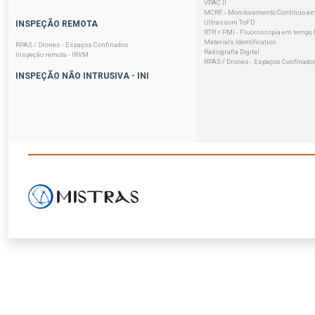
VPAC II
MCRF - Monitoramento Contínuo em
Ultrassom ToFD
INSPEÇÃO REMOTA
RTR + PMI - Fluoroscopia em tempo R
Materials Identification
RPAS / Drones - Espaços Confinados
Radiografia Digital
Inspeção remota - IRVM
RPAS / Drones - Espaços Confinado
INSPEÇÃO NÃO INTRUSIVA - INI