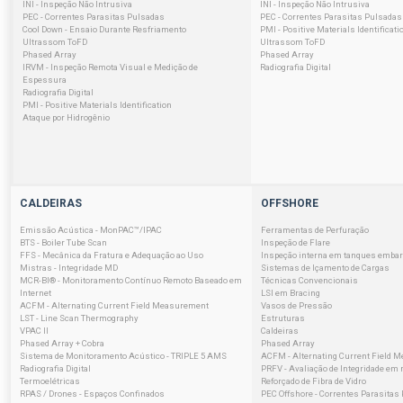
INI - Inspeção Não Intrusiva
INI - Inspeção Não Intrusiva
PEC - Correntes Parasitas Pulsadas
PEC - Correntes Parasitas Pulsadas
Cool Down - Ensaio Durante Resfriamento
PMI - Positive Materials Identificati
Ultrassom ToFD
Ultrassom ToFD
Phased Array
Phased Array
IRVM - Inspeção Remota Visual e Medição de
Radiografia Digital
Espessura
Radiografia Digital
PMI - Positive Materials Identification
Ataque por Hidrogênio
CALDEIRAS
OFFSHORE
Emissão Acústica - MonPAC™/IPAC
Ferramentas de Perfuração
BTS - Boiler Tube Scan
Inspeção de Flare
FFS - Mecânica da Fratura e Adequação ao Uso
Inspeção interna em tanques emba
Mistras - Integridade MD
Sistemas de Içamento de Cargas
MCR-BI® - Monitoramento Contínuo Remoto Baseado em
Técnicas Convencionais
Internet
LSI em Bracing
ACFM - Alternating Current Field Measurement
Vasos de Pressão
LST - Line Scan Thermography
Estruturas
VPAC II
Caldeiras
Phased Array + Cobra
Phased Array
Sistema de Monitoramento Acústico - TRIPLE 5 AMS
ACFM - Alternating Current Field 
Radiografia Digital
PRFV - Avaliação de Integridade em 
Termoelétricas
Reforçado de Fibra de Vidro
RPAS / Drones - Espaços Confinados
PEC Offshore - Correntes Parasitas