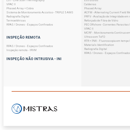
LST - Line Scan Thermography
Estruturas
VPAC II
Caldeiras
Phased Array + Cobra
Phased Array
Sistema de Monitoramento Acústico - TRIPLE 5 AMS
ACFM - Alternating Current Field 
Radiografia Digital
PRFV - Avaliação de Integridade em 
Termoelétricas
Reforçado de Fibra de Vidro
RPAS / Drones - Espaços Confinados
PEC Offshore - Correntes Parasitas
VPAC II
MCRF - Monitoramento Contínuo em
Ultrassom ToFD
INSPEÇÃO REMOTA
RTR + PMI - Fluoroscopia em tempo R
Materials Identification
RPAS / Drones - Espaços Confinados
Radiografia Digital
Inspeção remota - IRVM
RPAS / Drones - Espaços Confinado
INSPEÇÃO NÃO INTRUSIVA - INI