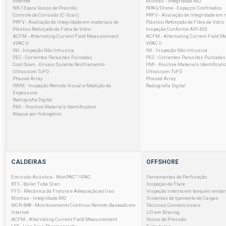
Internet
Mistras - Integridade MD
NR-13 para Vasos de Pressão
RPAS/Drone - Espaços Confinados
Controle de Corrosão (C-Scan)
PRFV - Avaliação de Integridade em 
PRFV - Avaliação de Integridade em materiais de
Plástico Reforçado de Fibra de Vidro
Plástico Reforçado de Fibra de Vidro
Inspeção Conforme API-653
ACFM - Alternating Current Field Measurement
ACFM - Alternating Current Field 
VPAC II
VPAC II
INI - Inspeção Não Intrusiva
INI - Inspeção Não Intrusiva
PEC - Correntes Parasitas Pulsadas
PEC - Correntes Parasitas Pulsadas
Cool Down - Ensaio Durante Resfriamento
PMI - Positive Materials Identificati
Ultrassom ToFD
Ultrassom ToFD
Phased Array
Phased Array
IRVM - Inspeção Remota Visual e Medição de
Radiografia Digital
Espessura
Radiografia Digital
PMI - Positive Materials Identification
Ataque por Hidrogênio
CALDEIRAS
OFFSHORE
Emissão Acústica - MonPAC™/IPAC
Ferramentas de Perfuração
BTS - Boiler Tube Scan
Inspeção de Flare
FFS - Mecânica da Fratura e Adequação ao Uso
Inspeção interna em tanques emba
Mistras - Integridade MD
Sistemas de Içamento de Cargas
MCR-BI® - Monitoramento Contínuo Remoto Baseado em
Técnicas Convencionais
Internet
LSI em Bracing
ACFM - Alternating Current Field Measurement
Vasos de Pressão