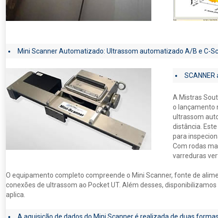
Mini Scanner Automatizado: Ultrassom automatizado A/B e C-Sc
SCANNER 
A Mistras Sou
o lançamento n
ultrassom aut
distância. Es
para inspecion
Com rodas mag
varreduras vert
O equipamento completo compreende o Mini Scanner, fonte de alimen
conexões de ultrassom ao Pocket UT. Além desses, disponibilizamos d
aplica.
A aquisição de dados do Mini Scanner é realizada de duas formas