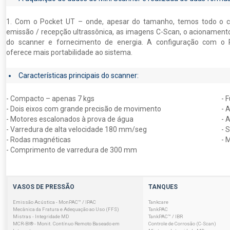
1. Com o Pocket UT – onde, apesar do tamanho, temos todo o c
emissão / recepção ultrassônica, as imagens C-Scan, o acionament
do scanner e fornecimento de energia. A configuração com o
oferece mais portabilidade ao sistema.
Características principais do scanner:
- Compacto – apenas 7 kgs
- 
- Dois eixos com grande precisão de movimento
- 
- Motores escalonados à prova de água
- 
- Varredura de alta velocidade 180 mm/seg
- 
- Rodas magnéticas
- 
- Comprimento de varredura de 300 mm
VASOS DE PRESSÃO
TANQUES
Emissão Acústica - MonPAC™ / IPAC
Tankcare
Mecânica da Fratura e Adequação ao Uso (FFS)
TankPAC
Mistras - Integridade MD
TankPAC™ / IBR
MCR-BI® - Monit. Contínuo Remoto Baseado em
Controle de Corrosão (C-Scan)