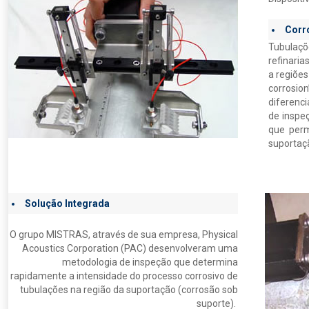
Corr
Tubulaçõ
refinaria
a regiões
corrosio
diferenci
de inspe
que perm
suportaç
Solução Integrada
O grupo MISTRAS, através de sua empresa, Physical
Acoustics Corporation (PAC) desenvolveram uma
metodologia de inspeção que determina
rapidamente a intensidade do processo corrosivo de
tubulações na região da suportação (corrosão sob
suporte).