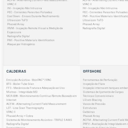
ACFM - Alternating Current Field Measurement
ACFM - Alternating Current Field 
VPAC II
VPAC II
INI - Inspeção Não Intrusiva
INI - Inspeção Não Intrusiva
PEC - Correntes Parasitas Pulsadas
PEC - Correntes Parasitas Pulsadas
Cool Down - Ensaio Durante Resfriamento
PMI - Positive Materials Identificati
Ultrassom ToFD
Ultrassom ToFD
Phased Array
Phased Array
IRVM - Inspeção Remota Visual e Medição de
Radiografia Digital
Espessura
Radiografia Digital
PMI - Positive Materials Identification
Ataque por Hidrogênio
CALDEIRAS
OFFSHORE
Emissão Acústica - MonPAC™/IPAC
Ferramentas de Perfuração
BTS - Boiler Tube Scan
Inspeção de Flare
FFS - Mecânica da Fratura e Adequação ao Uso
Inspeção interna em tanques emba
Mistras - Integridade MD
Sistemas de Içamento de Cargas
MCR-BI® - Monitoramento Contínuo Remoto Baseado em
Técnicas Convencionais
Internet
LSI em Bracing
ACFM - Alternating Current Field Measurement
Vasos de Pressão
LST - Line Scan Thermography
Estruturas
VPAC II
Caldeiras
Phased Array + Cobra
Phased Array
Sistema de Monitoramento Acústico - TRIPLE 5 AMS
ACFM - Alternating Current Field 
Radiografia Digital
PRFV - Avaliação de Integridade em 
Termoelétricas
Reforçado de Fibra de Vidro