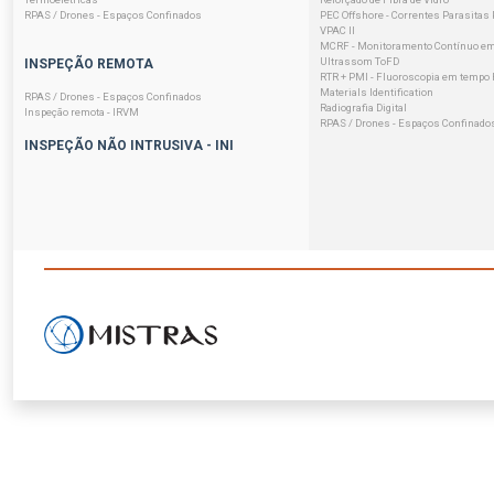
RPAS / Drones - Espaços Confinados
PEC Offshore - Correntes Parasitas
VPAC II
MCRF - Monitoramento Contínuo em
Ultrassom ToFD
INSPEÇÃO REMOTA
RTR + PMI - Fluoroscopia em tempo R
Materials Identification
RPAS / Drones - Espaços Confinados
Radiografia Digital
Inspeção remota - IRVM
RPAS / Drones - Espaços Confinado
INSPEÇÃO NÃO INTRUSIVA - INI