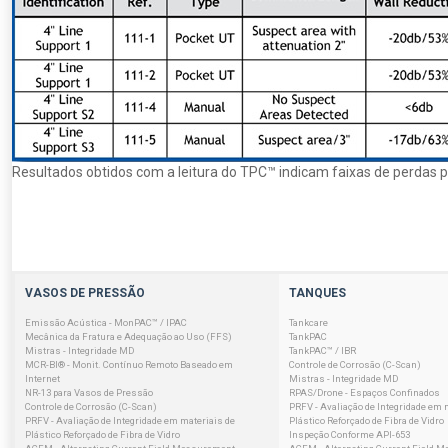
Resultados obtidos com a leitura do TPC™ indicam faixas de perdas 
VASOS DE PRESSÃO
TANQUES
Emissão Acústica - MonPAC™ / IPAC
Tankcare
Mecânica da Fratura e Adequação ao Uso (FFS)
TankPAC
Mistras - Integridade MD
TankPAC™ / IBR
MCR-BI® - Monit. Contínuo Remoto Baseado em
Controle de Corrosão (C-Scan)
Internet
Mistras - Integridade MD
NR-13 para Vasos de Pressão
RPAS/Drone - Espaços Confinados
Controle de Corrosão (C-Scan)
PRFV - Avaliação de Integridade em 
PRFV - Avaliação de Integridade em materiais de
Plástico Reforçado de Fibra de Vidro
Plástico Reforçado de Fibra de Vidro
Inspeção Conforme API-653